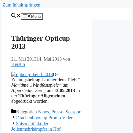
Zum Inhalt springen
Menü
Thüringer Opticup
2013
21. Mai 2013
14. Mai 2013
von
Kerstin
Der
Zeitungsbeitrag ist unter dem Titel:
“
Maritime „Windfestspiele“ am
Alperstedter See „
am
13.05.2013
in
der
Thüringer Allgemeinen
abgedruckt worden.
Kategorien
News
,
Presse
,
Seesport
Drachenbootcup Promo Video
Saisonauftakt der
Jollenmehrkämpfer in Hof