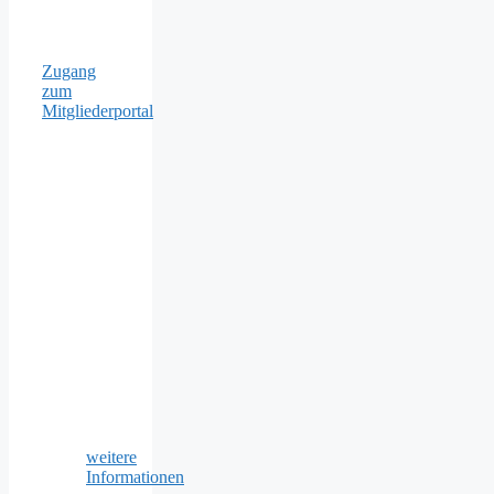
Zugang
zum
Mitgliederportal
weitere
Informationen