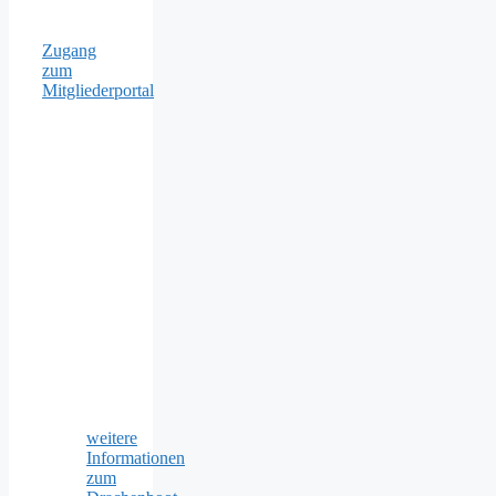
Zugang
zum
Mitgliederportal
weitere
Informationen
zum