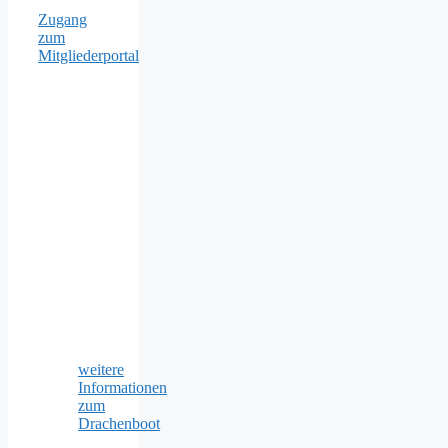
Zugang
zum
Mitgliederportal
weitere
Informationen
zum
Drachenboot