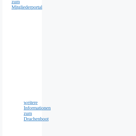
zum
Mitgliederportal
weitere
Informationen
zum
Drachenboot