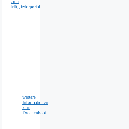
zum
Mitgliederportal
weitere
Informationen
zum
Drachenboot