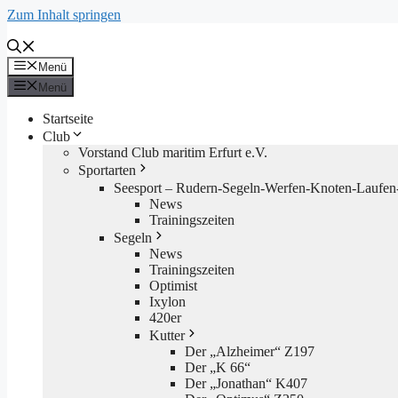
Zum Inhalt springen
Menü
Menü
Startseite
Club
Vorstand Club maritim Erfurt e.V.
Sportarten
Seesport – Rudern-Segeln-Werfen-Knoten-Laufen-
News
Trainingszeiten
Segeln
News
Trainingszeiten
Optimist
Ixylon
420er
Kutter
Der „Alzheimer“ Z197
Der „K 66“
Der „Jonathan“ K407