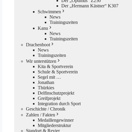
Der „Optimus“ Z250
Der „Hermann Kästner“ K307
Schwimmen
News
Trainingszeiten
Kanu
News
Trainingszeiten
Drachenboot
News
Trainingszeiten
Wir unterstützen
Kita & Sportverein
Schule & Sportverein
Segel mit …
Jonathan
Thürkies
Delfinschutzprojekt
Greifprojekt
Integration durch Sport
Geschichte / Chronik
Zahlen / Fakten
Medaillengewinner
Mitgliederstruktur
Standort & Revier