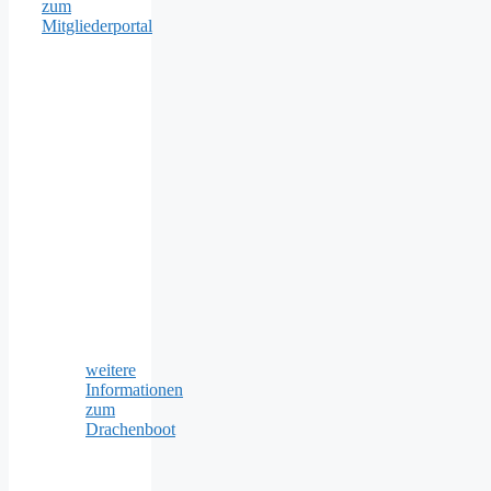
zum
Mitgliederportal
weitere
Informationen
zum
Drachenboot