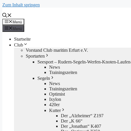
Zum Inhalt springen
Menü
Menü
Startseite
Club
Vorstand Club maritim Erfurt e.V.
Sportarten
Seesport – Rudern-Segeln-Werfen-Knoten-Laufen-
News
Trainingszeiten
Segeln
News
Trainingszeiten
Optimist
Ixylon
420er
Kutter
Der „Alzheimer“ Z197
Der „K 66“
Der „Jonathan“ K407