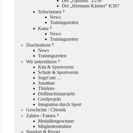
Der „Optimus“ Z250
Der „Hermann Kästner“ K307
Schwimmen
News
Trainingszeiten
Kanu
News
Trainingszeiten
Drachenboot
News
Trainingszeiten
Wir unterstützen
Kita & Sportverein
Schule & Sportverein
Segel mit …
Jonathan
Thürkies
Delfinschutzprojekt
Greifprojekt
Integration durch Sport
Geschichte / Chronik
Zahlen / Fakten
Medaillengewinner
Mitgliederstruktur
Standort & Revier