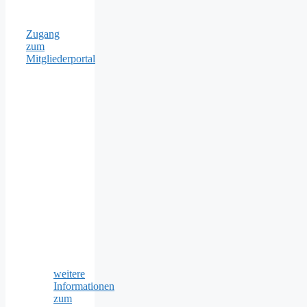
Zugang
zum
Mitgliederportal
weitere
Informationen
zum