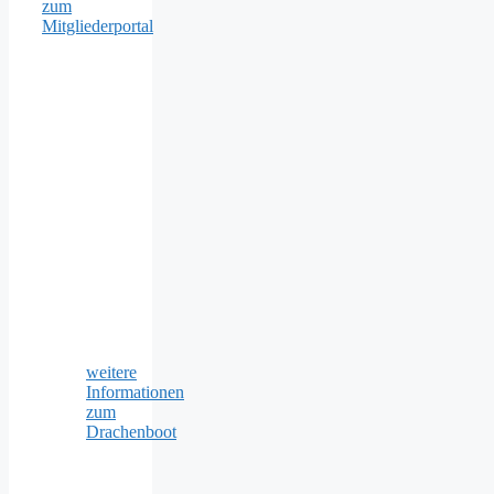
zum
Mitgliederportal
weitere
Informationen
zum
Drachenboot