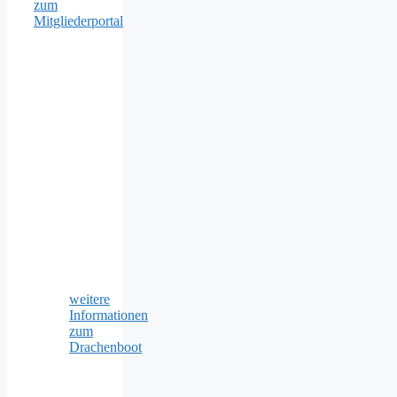
zum
Mitgliederportal
weitere
Informationen
zum
Drachenboot