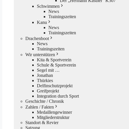
Der „Hermann Kästner“ K307
Schwimmen
News
Trainingszeiten
Kanu
News
Trainingszeiten
Drachenboot
News
Trainingszeiten
Wir unterstützen
Kita & Sportverein
Schule & Sportverein
Segel mit …
Jonathan
Thürkies
Delfinschutzprojekt
Greifprojekt
Integration durch Sport
Geschichte / Chronik
Zahlen / Fakten
Medaillengewinner
Mitgliederstruktur
Standort & Revier
Satzung