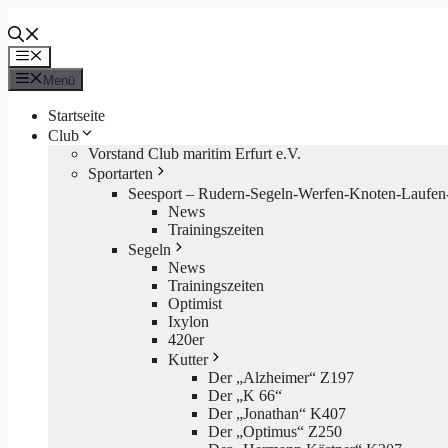
Zum
Inhalt
springen
Menü
Menü
Startseite
Club
Vorstand Club maritim Erfurt e.V.
Sportarten
Seesport – Rudern-Segeln-Werfen-Knoten-Laufen-
News
Trainingszeiten
Segeln
News
Trainingszeiten
Optimist
Ixylon
420er
Kutter
Der „Alzheimer“ Z197
Der „K 66“
Der „Jonathan“ K407
Der „Optimus“ Z250