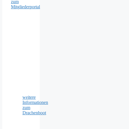
zum
Mitgliederportal
weitere
Informationen
zum
Drachenboot