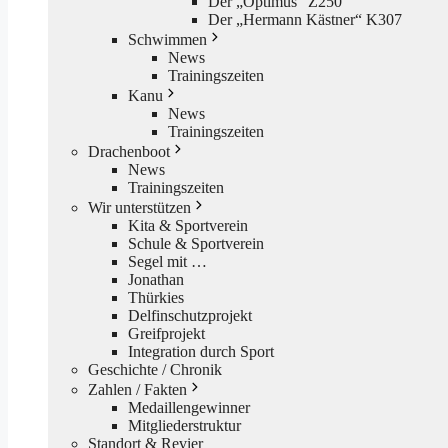
Der „Optimus“ Z250
Der „Hermann Kästner“ K307
Schwimmen
News
Trainingszeiten
Kanu
News
Trainingszeiten
Drachenboot
News
Trainingszeiten
Wir unterstützen
Kita & Sportverein
Schule & Sportverein
Segel mit …
Jonathan
Thürkies
Delfinschutzprojekt
Greifprojekt
Integration durch Sport
Geschichte / Chronik
Zahlen / Fakten
Medaillengewinner
Mitgliederstruktur
Standort & Revier