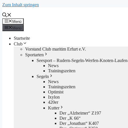
Zum Inhalt springen
Menü
Menü
Startseite
Club
Vorstand Club maritim Erfurt e.V.
Sportarten
Seesport – Rudern-Segeln-Werfen-Knoten-Laufen-
News
Trainingszeiten
Segeln
News
Trainingszeiten
Optimist
Ixylon
420er
Kutter
Der „Alzheimer“ Z197
Der „K 66“
Der „Jonathan“ K407