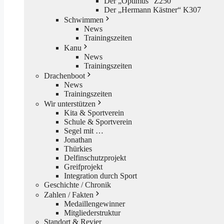
Der „Optimus“ Z250
Der „Hermann Kästner“ K307
Schwimmen
News
Trainingszeiten
Kanu
News
Trainingszeiten
Drachenboot
News
Trainingszeiten
Wir unterstützen
Kita & Sportverein
Schule & Sportverein
Segel mit …
Jonathan
Thürkies
Delfinschutzprojekt
Greifprojekt
Integration durch Sport
Geschichte / Chronik
Zahlen / Fakten
Medaillengewinner
Mitgliederstruktur
Standort & Revier