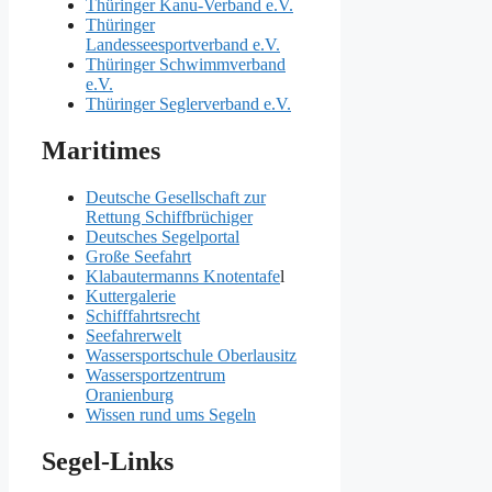
Thüringer Kanu-Verband e.V.
Thüringer
Landesseesportverband e.V.
Thüringer Schwimmverband
e.V.
Thüringer Seglerverband e.V.
Maritimes
Deutsche Gesellschaft zur
Rettung Schiffbrüchiger
Deutsches Segelportal
Große Seefahrt
Klabautermanns Knotentafe
l
Kuttergalerie
Schifffahrtsrecht
Seefahrerwelt
Wassersportschule Oberlausitz
Wassersportzentrum
Oranienburg
Wissen rund ums Segeln
Segel-Links