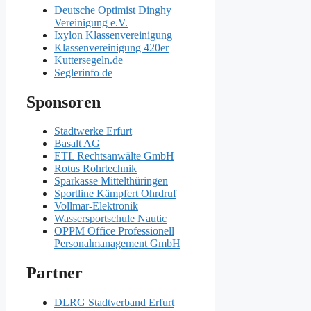
Deutsche Optimist Dinghy
Vereinigung e.V.
Ixylon Klassenvereinigung
Klassenvereinigung 420er
Kuttersegeln.de
Seglerinfo de
Sponsoren
Stadtwerke Erfurt
Basalt AG
ETL Rechtsanwälte GmbH
Rotus Rohrtechnik
Sparkasse Mittelthüringen
Sportline Kämpfert Ohrdruf
Vollmar-Elektronik
Wassersportschule Nautic
OPPM Office Professionell
Personalmanagement GmbH
Partner
DLRG Stadtverband Erfurt