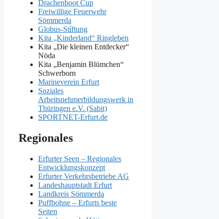
Drachenboot Cup
Freiwillige Feuerwehr
Sömmerda
Globus-Stíftung
Kita „Kinderland“ Ringleben
Kita „Die kleinen Entdecker“
Nöda
Kita „Benjamin Blümchen“
Schwerborn
Marineverein Erfurt
Soziales
Arbeitsnehmerbildungswerk in
Thüringen e.V. (Sabit)
SPORTNET-Erfurt.de
Regionales
Erfurter Seen – Regionales
Entwicklungskonzept
Erfurter Verkehrsbetriebe AG
Landeshauptstadt Erfurt
Landkreis Sömmerda
Puffbohne – Erfurts beste
Seiten