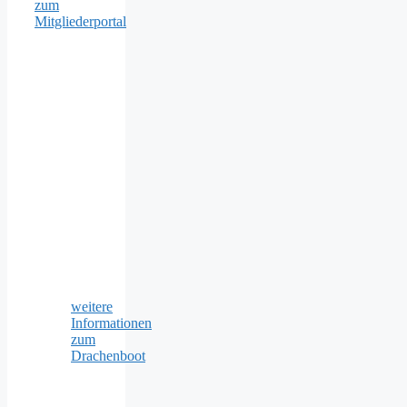
zum
Mitgliederportal
weitere
Informationen
zum
Drachenboot