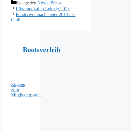
Kategorien
News
,
Presse
Löwenpokal in Leipzig 2013
Kinderweihnachtsfeier 2013 des
CmE
Bootsverleih
Zugang
zum
Mitgliederportal