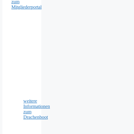
zum
Mitgliederportal
weitere
Informationen
zum
Drachenboot