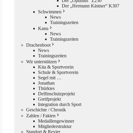
Der „Optimus“ Z250
Der „Hermann Kästner“ K307
Schwimmen
News
Trainingszeiten
Kanu
News
Trainingszeiten
Drachenboot
News
Trainingszeiten
Wir unterstützen
Kita & Sportverein
Schule & Sportverein
Segel mit …
Jonathan
Thürkies
Delfinschutzprojekt
Greifprojekt
Integration durch Sport
Geschichte / Chronik
Zahlen / Fakten
Medaillengewinner
Mitgliederstruktur
Standort & Revier