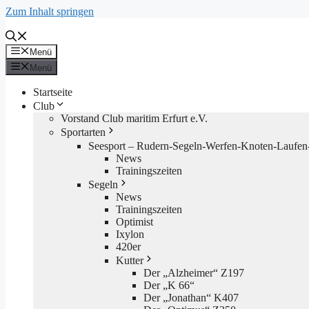
Zum Inhalt springen
Menü
Menü
Startseite
Club
Vorstand Club maritim Erfurt e.V.
Sportarten
Seesport – Rudern-Segeln-Werfen-Knoten-Laufen-
News
Trainingszeiten
Segeln
News
Trainingszeiten
Optimist
Ixylon
420er
Kutter
Der „Alzheimer“ Z197
Der „K 66“
Der „Jonathan“ K407