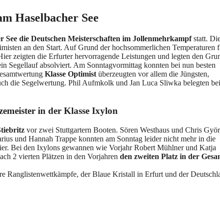
 am Haselbacher See
r See die Deutschen Meisterschaften im Jollenmehrkampf
statt. Di
Optimisten an den Start. Auf Grund der hochsommerlichen Temperaturen 
ier zeigten die Erfurter hervorragende Leistungen und legten den Gru
in Segellauf absolviert. Am Sonntagvormittag konnten bei nun besten
 Gesamtwertung
Klasse Optimist
überzeugten vor allem die Jüngsten,
ch die Segelwertung. Phil Aufmkolk und Jan Luca Sliwka belegten bei
emeister in der Klasse Ixylon
iebritz
vor zwei Stuttgartern Booten. Sören Westhaus und Chris Györ
Marius und Hannah Trappe konnten am Sonntag leider nicht mehr in die
Feier. Bei den Ixylons gewannen wie Vorjahr Robert Mühlner und Katja
ach 2 vierten Plätzen in den Vorjahren
den zweiten Platz in der Gesa
ere Ranglistenwettkämpfe, der Blaue Kristall in Erfurt und der Deutschl