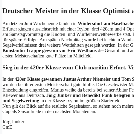
Deutscher Meister in der Klasse Optimist
Am letzten Juni Wochenende fanden in
Wintersdorf am Haselbache
Erfurter gingen aussichtsreich mit einer Ixylon, drei 420ern und 4 
am Samstagvormittag die Knoten- und Wurfleinenwettbewerbe statt. H
für spätere Erfolge. Am späten Nachmittag wurde bei leichtem Wind e
Segelverhältnissen drei weitere Wettfahrten gesegelt werden. In der
Konstantin Trappe gewann vor Eric Westhaus
die Gesamt- und au
ersten Meisterschaften gute Plätze im Mittelfeld.
Sieg in der 420er Klasse vom Club maritim Erfurt, Viz
In der
420er Klasse gewannen
Justus Arthur Niemeier und Tom St
wurden bei ihrer ersten Meisterschaft gute fünfte. Die Geschwister 
Entscheidung eingreifen. Marius weilte da bereits bei seiner Abitur 
Kliewer aus Delitzsch.
Jörg Junker und Benedikt Funk belegten
n
und Segelwertung
in der Klasse Ixylon im größten Starterfeld.
Nun gilt der Blick auf die restliche Segelsaison, so stehen noch mehr
Cup als Saisonfinale in den nächsten Monaten an.
Jörg Junker
CmE