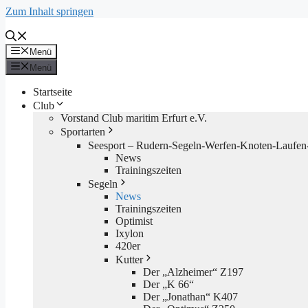
Zum Inhalt springen
Menü
Menü
Startseite
Club
Vorstand Club maritim Erfurt e.V.
Sportarten
Seesport – Rudern-Segeln-Werfen-Knoten-Laufen-
News
Trainingszeiten
Segeln
News
Trainingszeiten
Optimist
Ixylon
420er
Kutter
Der „Alzheimer“ Z197
Der „K 66“
Der „Jonathan“ K407