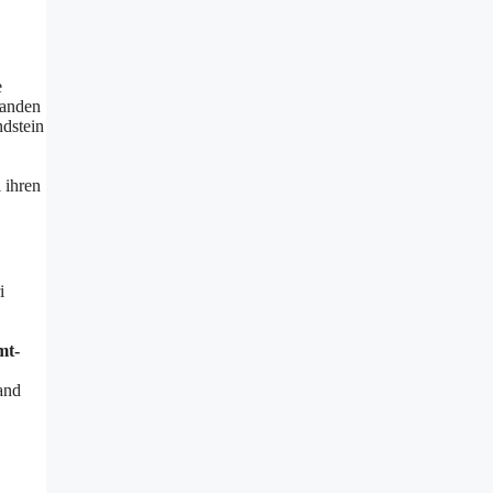
e
fanden
ndstein
 ihren
i
mt-
and