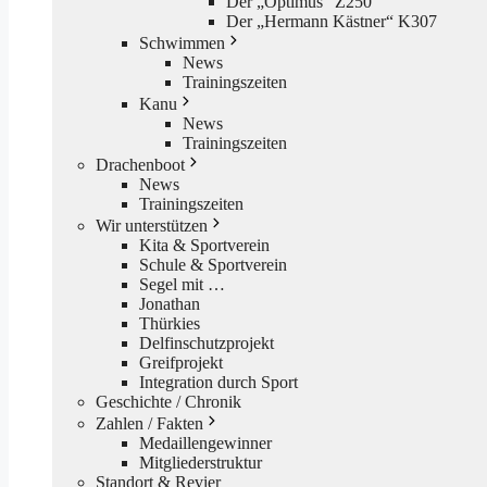
Der „Optimus“ Z250
Der „Hermann Kästner“ K307
Schwimmen
News
Trainingszeiten
Kanu
News
Trainingszeiten
Drachenboot
News
Trainingszeiten
Wir unterstützen
Kita & Sportverein
Schule & Sportverein
Segel mit …
Jonathan
Thürkies
Delfinschutzprojekt
Greifprojekt
Integration durch Sport
Geschichte / Chronik
Zahlen / Fakten
Medaillengewinner
Mitgliederstruktur
Standort & Revier