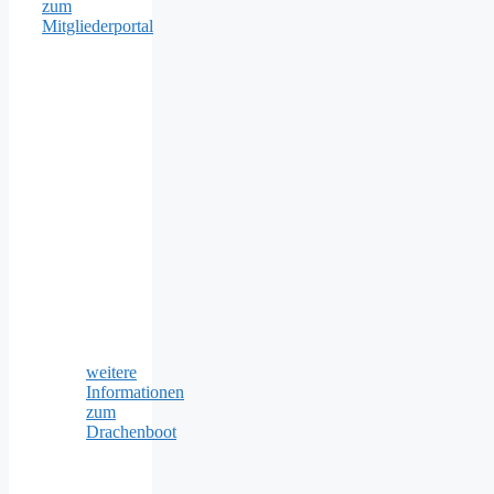
zum
Mitgliederportal
weitere
Informationen
zum
Drachenboot