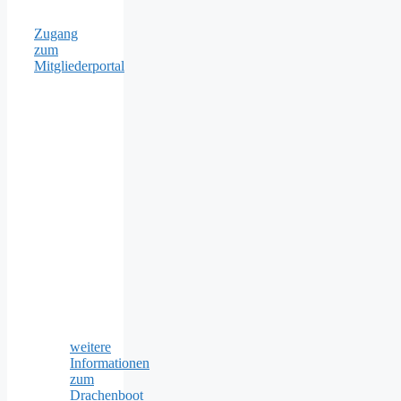
Zugang
zum
Mitgliederportal
weitere
Informationen
zum
Drachenboot