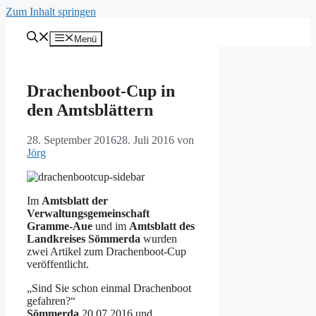
Zum Inhalt springen
Menü
Drachenboot-Cup in
den Amtsblättern
28. September 2016
28. Juli 2016
von
Jörg
Im
Amtsblatt der
Verwaltungsgemeinschaft
Gramme-Aue
und im
Amtsblatt des
Landkreises Sömmerda
wurden
zwei Artikel zum Drachenboot-Cup
veröffentlicht.
„Sind Sie schon einmal Drachenboot
gefahren?“
Sömmerda
20.07.2016 und