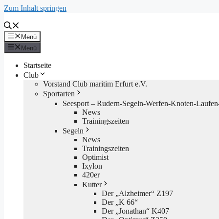
Zum Inhalt springen
Menü
Menü
Startseite
Club
Vorstand Club maritim Erfurt e.V.
Sportarten
Seesport – Rudern-Segeln-Werfen-Knoten-Laufen-
News
Trainingszeiten
Segeln
News
Trainingszeiten
Optimist
Ixylon
420er
Kutter
Der „Alzheimer“ Z197
Der „K 66“
Der „Jonathan“ K407