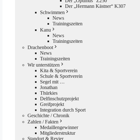
Der „Optimus“ Z250
Der „Hermann Kästner“ K307
Schwimmen
News
Trainingszeiten
Kanu
News
Trainingszeiten
Drachenboot
News
Trainingszeiten
Wir unterstützen
Kita & Sportverein
Schule & Sportverein
Segel mit …
Jonathan
Thürkies
Delfinschutzprojekt
Greifprojekt
Integration durch Sport
Geschichte / Chronik
Zahlen / Fakten
Medaillengewinner
Mitgliederstruktur
Standort & Revier