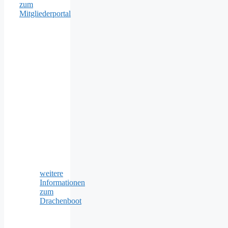
zum
Mitgliederportal
weitere
Informationen
zum
Drachenboot