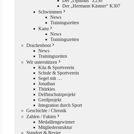
Der „Optimus“ Z250
Der „Hermann Kästner“ K307
Schwimmen
News
Trainingszeiten
Kanu
News
Trainingszeiten
Drachenboot
News
Trainingszeiten
Wir unterstützen
Kita & Sportverein
Schule & Sportverein
Segel mit …
Jonathan
Thürkies
Delfinschutzprojekt
Greifprojekt
Integration durch Sport
Geschichte / Chronik
Zahlen / Fakten
Medaillengewinner
Mitgliederstruktur
Standort & Revier