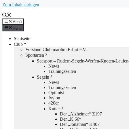
Zum Inhalt springen
Menü
Menü
Startseite
Club
Vorstand Club maritim Erfurt e.V.
Sportarten
Seesport – Rudern-Segeln-Werfen-Knoten-Laufen-
News
Trainingszeiten
Segeln
News
Trainingszeiten
Optimist
Ixylon
420er
Kutter
Der „Alzheimer“ Z197
Der „K 66“
Der „Jonathan“ K407