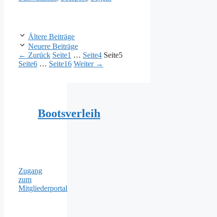
Ältere Beiträge
Neuere Beiträge
←
Zurück
Seite
1
…
Seite
4
Seite
5
Seite
6
…
Seite
16
Weiter
→
Bootsverleih
Zugang
zum
Mitgliederportal