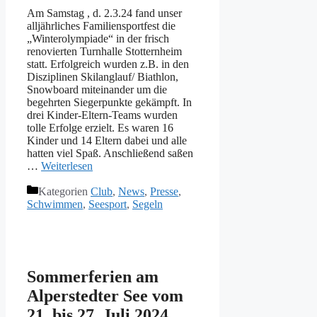
Am Samstag , d. 2.3.24 fand unser
alljährliches Familiensportfest die
„Winterolympiade“ in der frisch
renovierten Turnhalle Stotternheim
statt. Erfolgreich wurden z.B. in den
Disziplinen Skilanglauf/ Biathlon,
Snowboard miteinander um die
begehrten Siegerpunkte gekämpft. In
drei Kinder-Eltern-Teams wurden
tolle Erfolge erzielt. Es waren 16
Kinder und 14 Eltern dabei und alle
hatten viel Spaß. Anschließend saßen
…
Weiterlesen
Kategorien
Club
,
News
,
Presse
,
Schwimmen
,
Seesport
,
Segeln
Sommerferien am
Alperstedter See vom
21. bis 27. Juli 2024